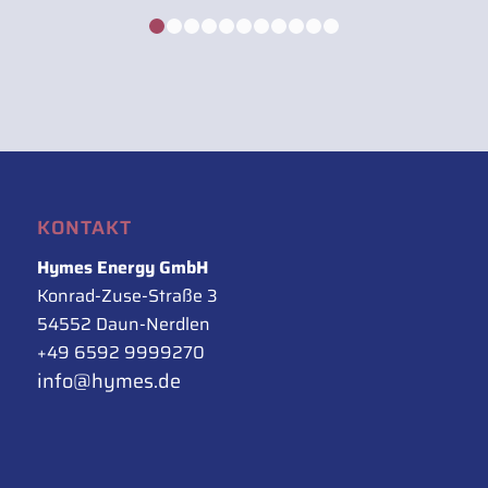
1
2
3
4
5
6
7
8
9
10
11
KONTAKT
Hymes Energy GmbH
Konrad-Zuse-Straße 3
54552 Daun-Nerdlen
+49 6592 9999270
info@hymes.de