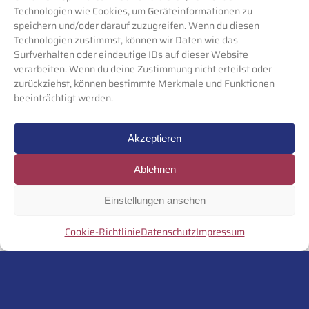
Immobilienwirtschaft ein. Hierbei wird nicht nur
Technologien wie Cookies, um Geräteinformationen zu
auf den momentan aktuellen Bedarf geschaut,
speichern und/oder darauf zuzugreifen. Wenn du diesen
Technologien zustimmst, können wir Daten wie das
sondern ein zukunftsfähiger Ausbau der
Surfverhalten oder eindeutige IDs auf dieser Website
Ladeinfrastruktur berücksichtigt. Egal, ob die
verarbeiten. Wenn du deine Zustimmung nicht erteilst oder
Mieter oder Wohnungseigentümer ihren eigenen
zurückziehst, können bestimmte Merkmale und Funktionen
Stromtarif nutzen sollen, eine Abrechnung über die
beeinträchtigt werden.
Verwaltung oder gar ein Dienstleistungsmodell
inklusive Service- und Wartung in Betracht
Akzeptieren
gezogen werden – Hymes hat für jeden
Anwendungsfall die passende Lösung.
Ablehnen
Wir unterstützen Sie gerne.
Einstellungen ansehen
Cookie-Richtlinie
Datenschutz
Impressum
Sprechen Sie uns an!