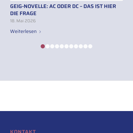
GEIG-NOVELLE: AC ODER DC – DAS IST HIER
DIE FRAGE
18. Mai 2026
Weiterlesen
1
2
3
4
5
6
7
8
9
10
11
KONTAKT