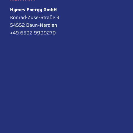
Hymes Energy GmbH
Konrad-Zuse-Straße 3
54552 Daun-Nerdlen
+49 6592 9999270
info@hymes.de
RECHTLICHES
Impressum
Datenschutz
AGB
Cookie-Richtlinie (EU)