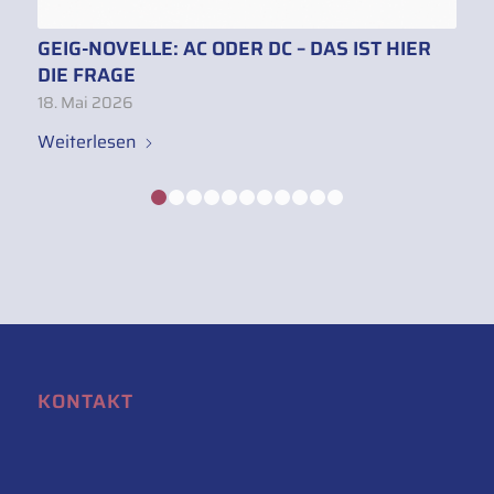
GEIG-NOVELLE: AC ODER DC – DAS IST HIER
DIE FRAGE
18. Mai 2026
Weiterlesen
1
2
3
4
5
6
7
8
9
10
11
KONTAKT
Hymes Energy GmbH
Konrad-Zuse-Straße 3